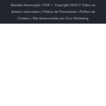
Abastek Automação LTDA • Copyright 2023 © Todos os
direitos reservados |
Política de Privacidade
|
Política de
Cookies
| Site desenvolvido por
Crux Marketing