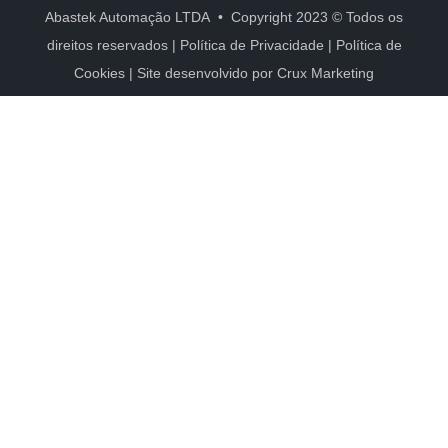
Abastek Automação LTDA • Copyright 2023 © Todos os
direitos reservados |
Política de Privacidade
|
Política de
Cookies
| Site desenvolvido por
Crux Marketing