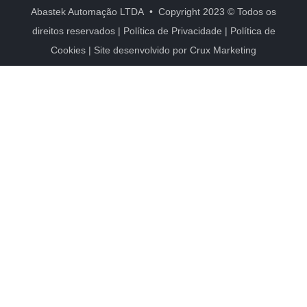
Abastek Automação LTDA • Copyright 2023 © Todos os
direitos reservados |
Política de Privacidade
|
Política de
Cookies
| Site desenvolvido por
Crux Marketing