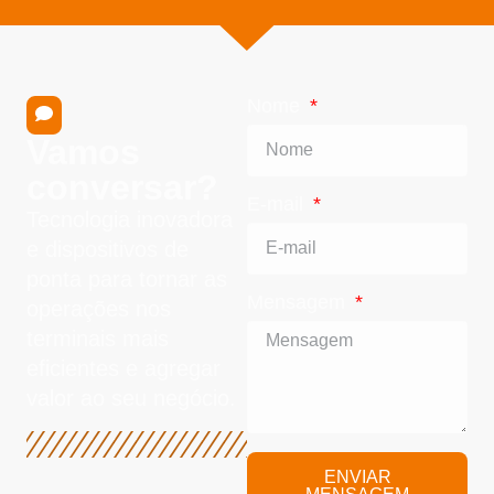
Nome
Vamos
conversar?
E-mail
Tecnologia inovadora
e dispositivos de
ponta para tornar as
Mensagem
operações nos
terminais mais
eficientes e agregar
valor ao seu negócio.
ENVIAR